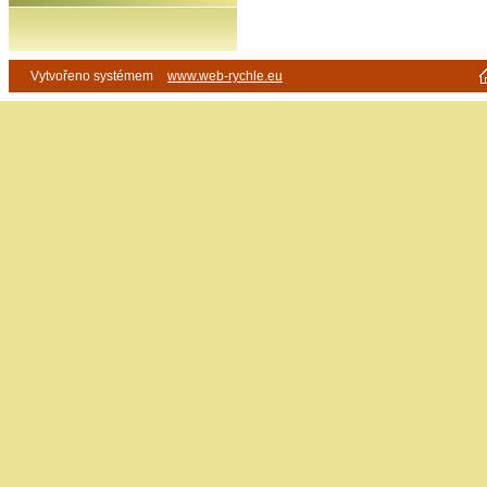
Vytvořeno systémem
www.web-rychle.eu