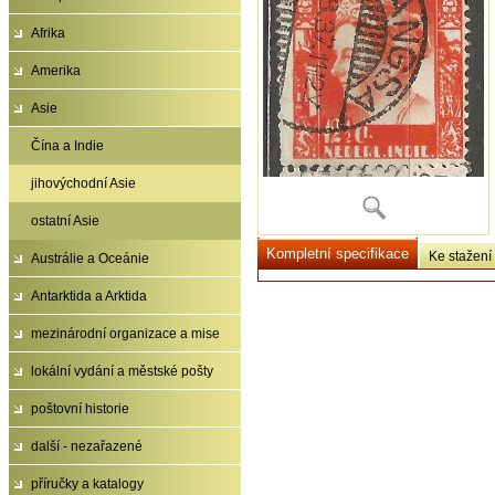
Afrika
Amerika
Asie
Čína a Indie
jihovýchodní Asie
ostatní Asie
Kompletní specifikace
Ke stažení
Austrálie a Oceánie
Antarktida a Arktida
mezinárodní organizace a mise
lokální vydání a městské pošty
poštovní historie
další - nezařazené
příručky a katalogy