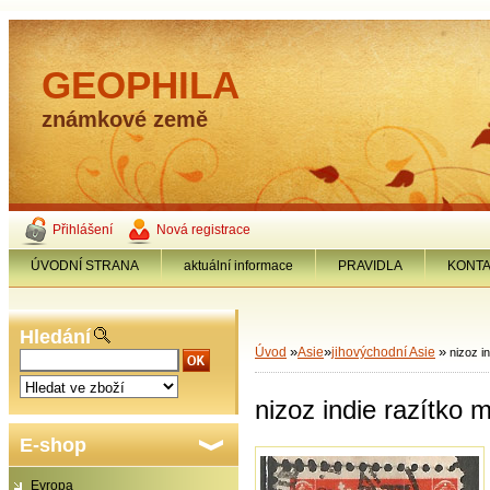
GEOPHILA
známkové země
Přihlášení
Nová registrace
ÚVODNÍ STRANA
aktuální informace
PRAVIDLA
KONT
Hledání
»
»
»
Úvod
Asie
jihovýchodní Asie
nizoz i
nizoz indie razítko 
E-shop
Evropa