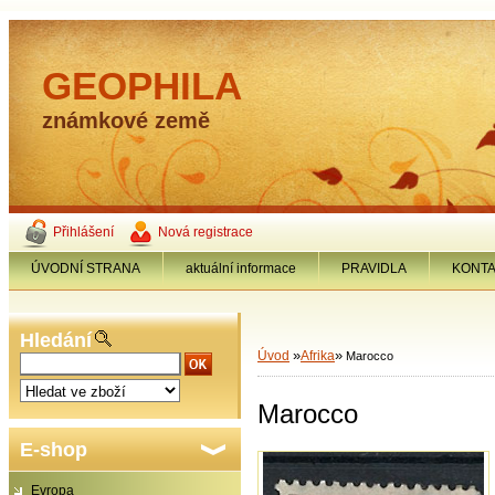
GEOPHILA
známkové země
Přihlášení
Nová registrace
ÚVODNÍ STRANA
aktuální informace
PRAVIDLA
KONT
Hledání
»
»
Úvod
Afrika
Marocco
Marocco
E-shop
Evropa