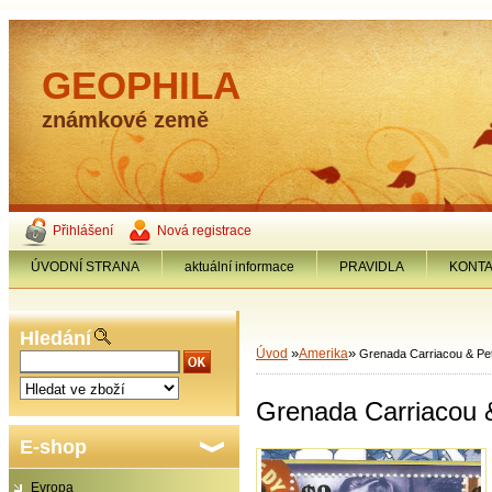
GEOPHILA
známkové země
Přihlášení
Nová registrace
ÚVODNÍ STRANA
aktuální informace
PRAVIDLA
KONT
Hledání
»
»
Úvod
Amerika
Grenada Carriacou & Pet
Grenada Carriacou &
E-shop
Evropa