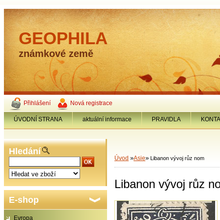
GEOPHILA
známkové země
Přihlášení
Nová registrace
ÚVODNÍ STRANA
aktuální informace
PRAVIDLA
KONT
Hledání
»
»
Úvod
Asie
Libanon vývoj růz nom
Libanon vývoj růz n
E-shop
Evropa