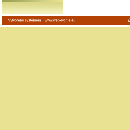
Vytvořeno systémem
www.web-rychle.eu