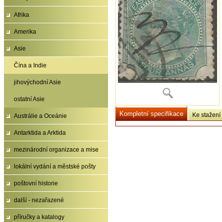
Afrika
Amerika
Asie
Čína a Indie
jihovýchodní Asie
ostatní Asie
Kompletní specifikace
Ke stažení
Austrálie a Oceánie
Antarktida a Arktida
mezinárodní organizace a mise
lokální vydání a městské pošty
poštovní historie
další - nezařazené
příručky a katalogy