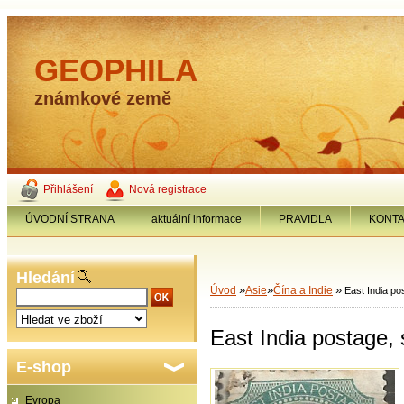
GEOPHILA
známkové země
Přihlášení
Nová registrace
ÚVODNÍ STRANA
aktuální informace
PRAVIDLA
KONT
Hledání
»
»
»
Úvod
Asie
Čína a Indie
East India po
East India postage,
E-shop
Evropa