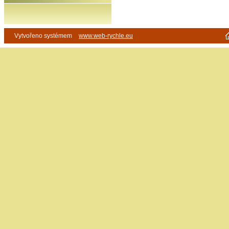
Vytvořeno systémem
www.web-rychle.eu